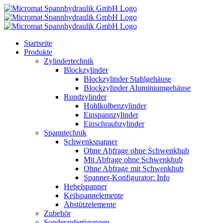
Skip
to
content
Startseite
Produkte
Zylindertechnik
Blockzylinder
Blockzylinder Stahlgehäuse
Blockzylinder Aluminiumgehäuse
Rundzylinder
Hohlkolbenzylinder
Einspannzylinder
Einschraubzylinder
Spanntechnik
Schwenkspanner
Ohne Abfrage ohne Schwenkhub
Mit Abfrage ohne Schwenkhub
Ohne Abfrage mit Schwenkhub
Spanner-Konfigurator: Info
Hebelspanner
Keilspannelemente
Abstützelemente
Zubehör
Sonderanfertigungen