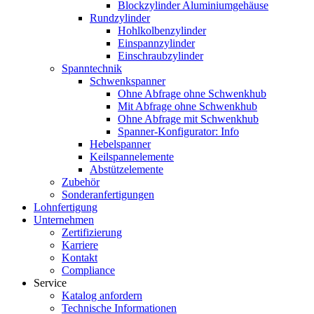
Blockzylinder Aluminiumgehäuse
Rundzylinder
Hohlkolbenzylinder
Einspannzylinder
Einschraubzylinder
Spanntechnik
Schwenkspanner
Ohne Abfrage ohne Schwenkhub
Mit Abfrage ohne Schwenkhub
Ohne Abfrage mit Schwenkhub
Spanner-Konfigurator: Info
Hebelspanner
Keilspannelemente
Abstützelemente
Zubehör
Sonderanfertigungen
Lohnfertigung
Unternehmen
Zertifizierung
Karriere
Kontakt
Compliance
Service
Katalog anfordern
Technische Informationen