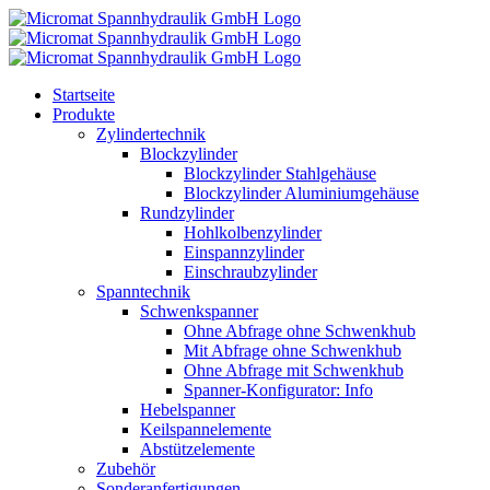
Skip
to
content
Startseite
Produkte
Zylindertechnik
Blockzylinder
Blockzylinder Stahlgehäuse
Blockzylinder Aluminiumgehäuse
Rundzylinder
Hohlkolbenzylinder
Einspannzylinder
Einschraubzylinder
Spanntechnik
Schwenkspanner
Ohne Abfrage ohne Schwenkhub
Mit Abfrage ohne Schwenkhub
Ohne Abfrage mit Schwenkhub
Spanner-Konfigurator: Info
Hebelspanner
Keilspannelemente
Abstützelemente
Zubehör
Sonderanfertigungen