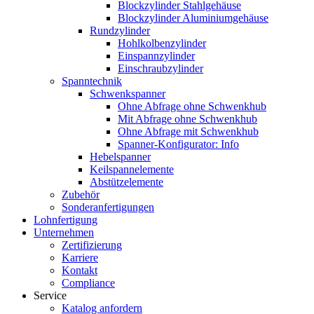
Blockzylinder Stahlgehäuse
Blockzylinder Aluminiumgehäuse
Rundzylinder
Hohlkolbenzylinder
Einspannzylinder
Einschraubzylinder
Spanntechnik
Schwenkspanner
Ohne Abfrage ohne Schwenkhub
Mit Abfrage ohne Schwenkhub
Ohne Abfrage mit Schwenkhub
Spanner-Konfigurator: Info
Hebelspanner
Keilspannelemente
Abstützelemente
Zubehör
Sonderanfertigungen
Lohnfertigung
Unternehmen
Zertifizierung
Karriere
Kontakt
Compliance
Service
Katalog anfordern