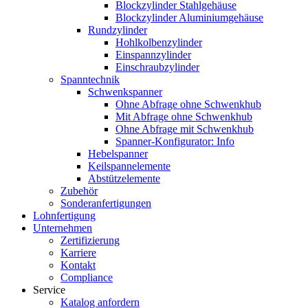
Blockzylinder Stahlgehäuse
Blockzylinder Aluminiumgehäuse
Rundzylinder
Hohlkolbenzylinder
Einspannzylinder
Einschraubzylinder
Spanntechnik
Schwenkspanner
Ohne Abfrage ohne Schwenkhub
Mit Abfrage ohne Schwenkhub
Ohne Abfrage mit Schwenkhub
Spanner-Konfigurator: Info
Hebelspanner
Keilspannelemente
Abstützelemente
Zubehör
Sonderanfertigungen
Lohnfertigung
Unternehmen
Zertifizierung
Karriere
Kontakt
Compliance
Service
Katalog anfordern