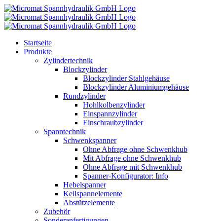
Skip
to
content
Startseite
Produkte
Zylindertechnik
Blockzylinder
Blockzylinder Stahlgehäuse
Blockzylinder Aluminiumgehäuse
Rundzylinder
Hohlkolbenzylinder
Einspannzylinder
Einschraubzylinder
Spanntechnik
Schwenkspanner
Ohne Abfrage ohne Schwenkhub
Mit Abfrage ohne Schwenkhub
Ohne Abfrage mit Schwenkhub
Spanner-Konfigurator: Info
Hebelspanner
Keilspannelemente
Abstützelemente
Zubehör
Sonderanfertigungen