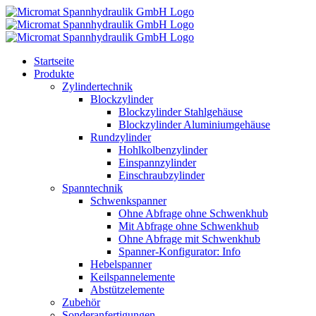
Skip
to
content
Startseite
Produkte
Zylindertechnik
Blockzylinder
Blockzylinder Stahlgehäuse
Blockzylinder Aluminiumgehäuse
Rundzylinder
Hohlkolbenzylinder
Einspannzylinder
Einschraubzylinder
Spanntechnik
Schwenkspanner
Ohne Abfrage ohne Schwenkhub
Mit Abfrage ohne Schwenkhub
Ohne Abfrage mit Schwenkhub
Spanner-Konfigurator: Info
Hebelspanner
Keilspannelemente
Abstützelemente
Zubehör
Sonderanfertigungen