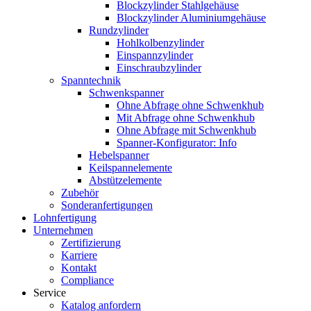
Blockzylinder Stahlgehäuse
Blockzylinder Aluminiumgehäuse
Rundzylinder
Hohlkolbenzylinder
Einspannzylinder
Einschraubzylinder
Spanntechnik
Schwenkspanner
Ohne Abfrage ohne Schwenkhub
Mit Abfrage ohne Schwenkhub
Ohne Abfrage mit Schwenkhub
Spanner-Konfigurator: Info
Hebelspanner
Keilspannelemente
Abstützelemente
Zubehör
Sonderanfertigungen
Lohnfertigung
Unternehmen
Zertifizierung
Karriere
Kontakt
Compliance
Service
Katalog anfordern