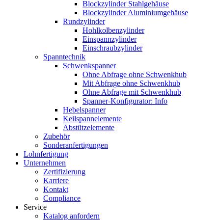
Blockzylinder Stahlgehäuse
Blockzylinder Aluminiumgehäuse
Rundzylinder
Hohlkolbenzylinder
Einspannzylinder
Einschraubzylinder
Spanntechnik
Schwenkspanner
Ohne Abfrage ohne Schwenkhub
Mit Abfrage ohne Schwenkhub
Ohne Abfrage mit Schwenkhub
Spanner-Konfigurator: Info
Hebelspanner
Keilspannelemente
Abstützelemente
Zubehör
Sonderanfertigungen
Lohnfertigung
Unternehmen
Zertifizierung
Karriere
Kontakt
Compliance
Service
Katalog anfordern