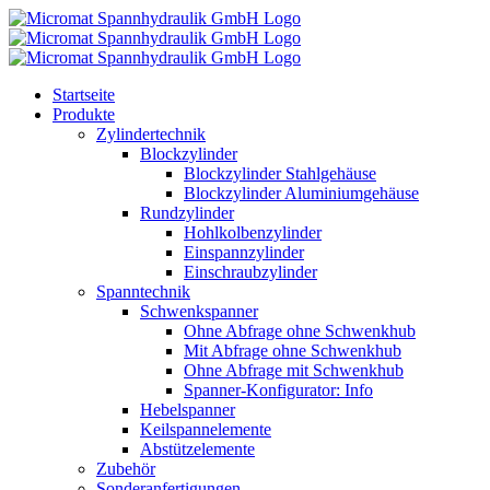
Skip
to
content
Startseite
Produkte
Zylindertechnik
Blockzylinder
Blockzylinder Stahlgehäuse
Blockzylinder Aluminiumgehäuse
Rundzylinder
Hohlkolbenzylinder
Einspannzylinder
Einschraubzylinder
Spanntechnik
Schwenkspanner
Ohne Abfrage ohne Schwenkhub
Mit Abfrage ohne Schwenkhub
Ohne Abfrage mit Schwenkhub
Spanner-Konfigurator: Info
Hebelspanner
Keilspannelemente
Abstützelemente
Zubehör
Sonderanfertigungen