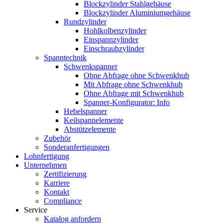
Blockzylinder Stahlgehäuse
Blockzylinder Aluminiumgehäuse
Rundzylinder
Hohlkolbenzylinder
Einspannzylinder
Einschraubzylinder
Spanntechnik
Schwenkspanner
Ohne Abfrage ohne Schwenkhub
Mit Abfrage ohne Schwenkhub
Ohne Abfrage mit Schwenkhub
Spanner-Konfigurator: Info
Hebelspanner
Keilspannelemente
Abstützelemente
Zubehör
Sonderanfertigungen
Lohnfertigung
Unternehmen
Zertifizierung
Karriere
Kontakt
Compliance
Service
Katalog anfordern