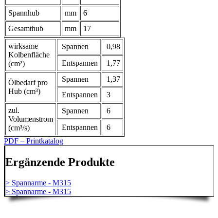
Spannhub
mm
6
Gesamthub
mm
17
wirksame
Spannen
0,98
Kolbenfläche
Entspannen
1,77
(cm²)
Spannen
1,37
Ölbedarf pro
Hub (cm³)
Entspannen
3
zul.
Spannen
6
Volumenstrom
Entspannen
6
(cm³/s)
PDF – Printkatalog
Ergänzende Produkte
> Spannarme - M315
> Spannarme - M315