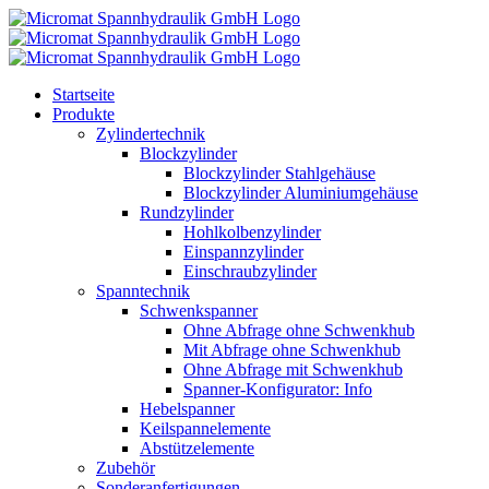
Skip
to
content
Startseite
Produkte
Zylindertechnik
Blockzylinder
Blockzylinder Stahlgehäuse
Blockzylinder Aluminiumgehäuse
Rundzylinder
Hohlkolbenzylinder
Einspannzylinder
Einschraubzylinder
Spanntechnik
Schwenkspanner
Ohne Abfrage ohne Schwenkhub
Mit Abfrage ohne Schwenkhub
Ohne Abfrage mit Schwenkhub
Spanner-Konfigurator: Info
Hebelspanner
Keilspannelemente
Abstützelemente
Zubehör
Sonderanfertigungen